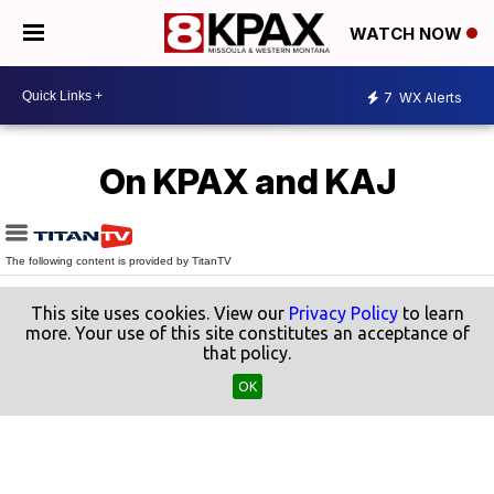
WATCH NOW
7
WX Alerts
On KPAX and KAJ